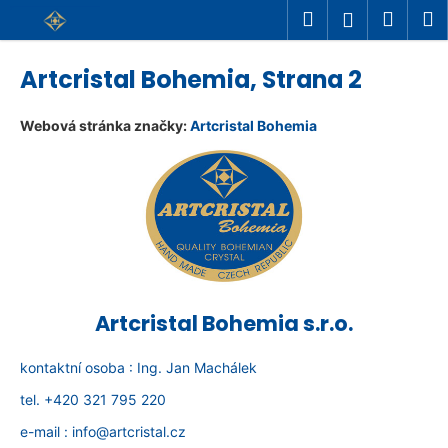
K
Přejít
Hledat
Náku
M
Přihlášení
na
o
Zpět
Zpět
košík
obsah
š
Artcristal Bohemia
, Strana 2
C
í
o
k
Webová stránka značky:
Artcristal Bohemia
p
o
t
ř
e
b
u
Artcristal Bohemia s.r.o.
j
e
kontaktní osoba : Ing. Jan Machálek
t
tel. +420 321 795 220
e
e-mail : info@artcristal.cz
n