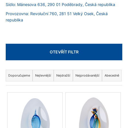
a
Sídlo: Mánesova 636, 290 01 Poděbrady, Česká republika
j
Provozovna: Revoluční 760, 281 51 Velký Osek, Česká
í
republika
t
?
OTEVŘÍT FILTR
HLEDAT
Ř
a
Doporučujeme
Nejlevnější
Nejdražší
Nejprodávanější
Abecedně
z
D
e
o
V
n
p
ý
o
í
p
r
p
i
u
r
s
č