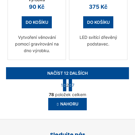
90 Kč
375 Kč
DO KOŠÍKU
DO KOŠÍKU
Vytvoření věnování
LED svítící dřevěný
pomocí gravírování na
podstavec.
dno výrobku.
NAČÍST 12 DALŠÍCH
S
1
2
7
t
O
r
78
položek celkem
v
á
n
NAHORU
l
k
á
o
d
v
Z
a
á
á
c
n
Sledujte nás