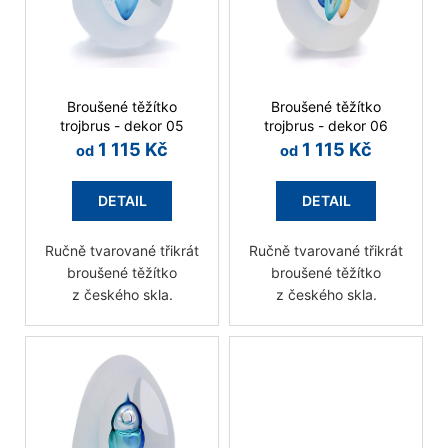
o
p
u
d
j
r
e
u
o
m
k
d
e
Broušené těžítko
Broušené těžítko
t
u
trojbrus - dekor 05
trojbrus - dekor 06
ů
k
1 115 Kč
1 115 Kč
od
od
t
ů
DETAIL
DETAIL
Ručně tvarované třikrát
Ručně tvarované třikrát
broušené těžítko
broušené těžítko
z českého skla.
z českého skla.