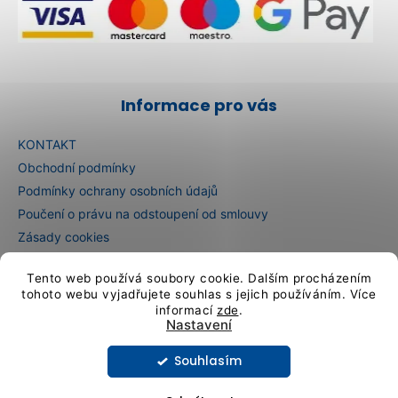
Informace pro vás
KONTAKT
Obchodní podmínky
Podmínky ochrany osobních údajů
Poučení o právu na odstoupení od smlouvy
Zásady cookies
E-shop in English
Tento web používá soubory cookie. Dalším procházením
E-Shop auf Deutsch
tohoto webu vyjadřujete souhlas s jejich používáním. Více
informací
zde
.
Nastavení
Vytvořil Shoptet
Souhlasím
Copyright 2026
Artcristal Bohemia sklárna
. Všechna práva
vyhrazena.
Upravit nastavení cookies