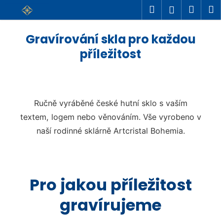
K
Přejít
Hledat
Náku
M
Přihlášení
na
o
Zpět
Zpět
košík
obsah
š
Gravírování skla pro každou
C
í
příležitost
o
k
p
o
t
Ručně vyráběné české hutní sklo s vaším
ř
textem, logem nebo věnováním. Vše vyrobeno v
e
naší rodinné sklárně Artcristal Bohemia.
b
u
j
e
Pro jakou příležitost
t
gravírujeme
e
n