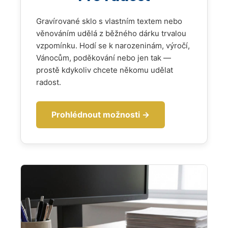
u
j
Gravírované sklo s vlastním textem nebo
e
věnováním udělá z běžného dárku trvalou
m
vzpomínku. Hodí se k narozeninám, výročí,
e
Vánocům, poděkování nebo jen tak —
prostě kdykoliv chcete někomu udělat
radost.
Prohlédnout možnosti →