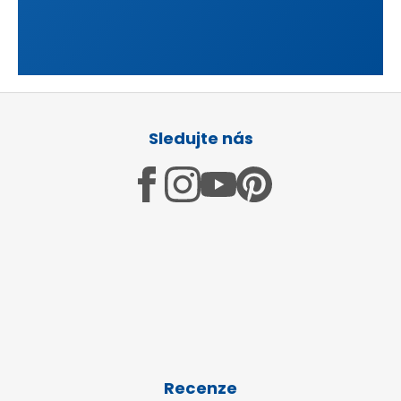
Z
á
Sledujte nás
p
a
t
í
Recenze