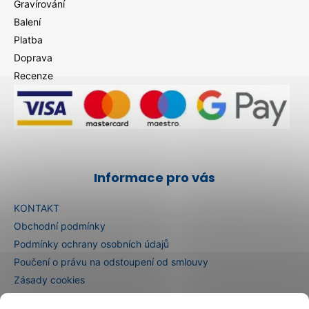
Gravírování
Balení
Platba
Doprava
Recenze
Informace pro vás
KONTAKT
Obchodní podmínky
Podmínky ochrany osobních údajů
Poučení o právu na odstoupení od smlouvy
Zásady cookies
E-shop in English