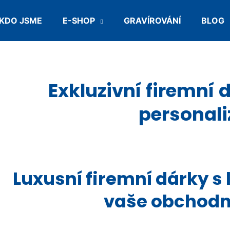
KDO JSME
E-SHOP
GRAVÍROVÁNÍ
BLOG
Co potřebujete najít?
Exkluzivní firemní d
HLEDAT
personali
Doporučujeme
Luxusní firemní dárky s 
vaše obchodn