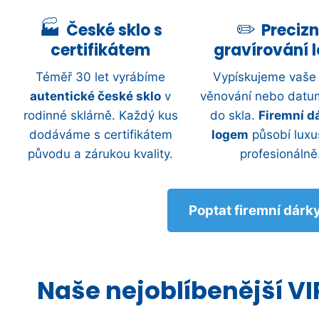
České sklo s
Precizn
certifikátem
gravírování 
Téměř 30 let vyrábíme
Vypískujeme vaše 
autentické české sklo
v
věnování nebo datu
rodinné sklárně. Každý kus
do skla.
Firemní d
dodáváme s certifikátem
logem
působí luxu
původu a zárukou kvality.
profesionálně
Poptat firemní dárk
Naše nejoblíbenější VI