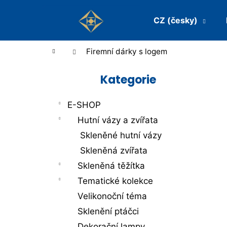
K
Přejít
na
CZ (česky)
o
Zpět
Zpět
obsah
š
do
do
Domů
Firemní dárky s logem
obchodu
obchodu
í
P
k
Kategorie
Přeskočit
o
kategorie
s
E-SHOP
t
Hutní vázy a zvířata
Skleněné hutní vázy
r
Skleněná zvířata
a
Skleněná těžítka
n
Tematické kolekce
n
Velikonoční téma
í
Sklenění ptáčci
Dekorační lampy