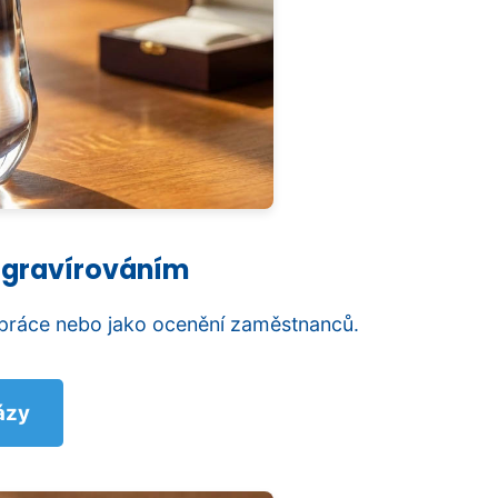
s gravírováním
práce nebo jako ocenění zaměstnanců.
ázy