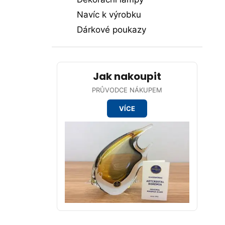
p
Navíc k výrobku
a
Dárkové poukazy
n
e
l
Jak nakoupit
PRŮVODCE NÁKUPEM
VÍCE