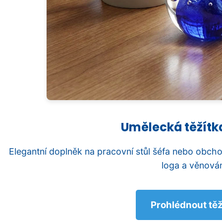
Umělecká těžítka
Elegantní doplněk na pracovní stůl šéfa nebo obcho
loga a věnován
Prohlédnout těž