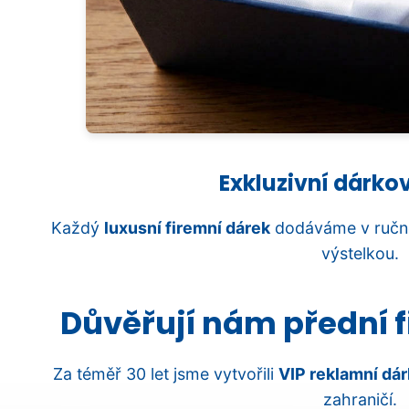
Exkluzivní dárko
Každý
luxusní firemní dárek
dodáváme v ručně
výstelkou.
Důvěřují nám přední f
Za téměř 30 let jsme vytvořili
VIP reklamní dár
zahraničí.