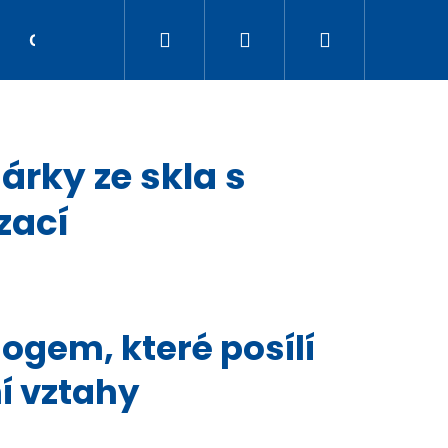
Hledat
Přihlášení
Nákupní
OBCHODY
O NÁKUPU
KONTAKT
DÁRK
košík
árky ze skla s
zací
logem, které posílí
í vztahy