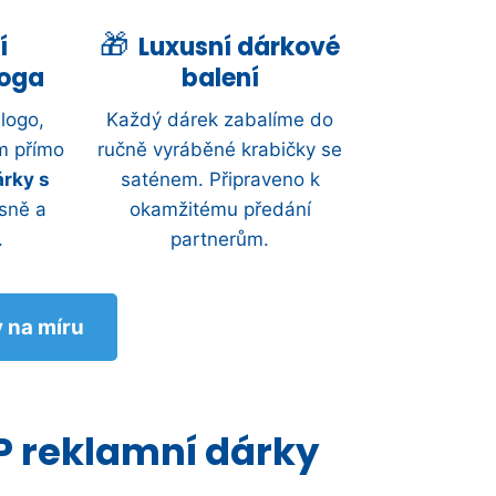
í
Luxusní dárkové
loga
balení
logo,
Každý dárek zabalíme do
m přímo
ručně vyráběné krabičky se
árky s
saténem. Připraveno k
sně a
okamžitému předání
.
partnerům.
y na míru
P reklamní dárky