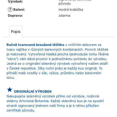
Výrobek
:
původu
?
Balení
:
modrá krabička
Doprava
:
zdarma
Popis
Ručně tvarované broušené těžítko
s vnitřním dekorem ve
tvaru vajíčka v různých barevných kombinacích. Povrch těžítek
je matovaný. Vytvořená hladká plocha (jednoduše tomu říkáme
"okno") vám dává prostor k jedinečnému pohledu do výrobku.
Jedná se o originální skleněný výrobek vytvořený našimi skláři
v České republice. Díky ruční práci je každý kus originál. To
přináší malé rozdíly v síle, výšce, průměru nebo barevném
tónu.
grade
ORIGINÁLNÍ VÝROBEK
Nakupujete skleněný výrobek přímo od výrobce, rodinné
sklárny Artcristal Bohemia. Každý skleněný kus je na spodní
straně signovaný jménem naší firmy a je k němu přiložen
certifikát původu.