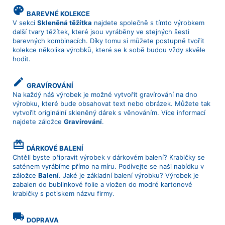
palette
BAREVNÉ KOLEKCE
V sekci
Skleněná těžítka
najdete společně s tímto výrobkem
další tvary těžítek, které jsou vyráběny ve stejných šesti
barevných kombinacích. Díky tomu si můžete postupně tvořit
kolekce několika výrobků, které se k sobě budou vždy skvěle
hodit.
create
GRAVÍROVÁNÍ
Na každý náš výrobek je možné vytvořit gravírování na dno
výrobku, které bude obsahovat text nebo obrázek. Můžete tak
vytvořit originální skleněný dárek s věnováním. Více informací
najdete záložce
Gravírování
.
card_giftcard
DÁRKOVÉ BALENÍ
Chtěli byste připravit výrobek v dárkovém balení? Krabičky se
saténem vyrábíme přímo na míru. Podívejte se naši nabídku v
záložce
Balení
. Jaké je základní balení výrobku? Výrobek je
zabalen do bublinkové folie a vložen do modré kartonové
krabičky s potiskem názvu firmy.
local_shipping
DOPRAVA