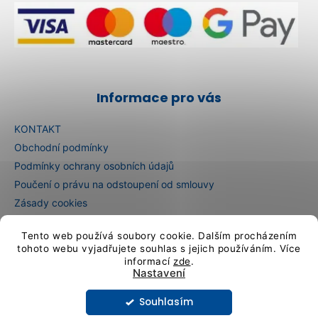
Informace pro vás
KONTAKT
Obchodní podmínky
Podmínky ochrany osobních údajů
Poučení o právu na odstoupení od smlouvy
Zásady cookies
E-shop in English
Tento web používá soubory cookie. Dalším procházením
E-Shop auf Deutsch
tohoto webu vyjadřujete souhlas s jejich používáním. Více
informací
zde
.
Nastavení
Vytvořil Shoptet
Souhlasím
Copyright 2026
Artcristal Bohemia sklárna
. Všechna práva