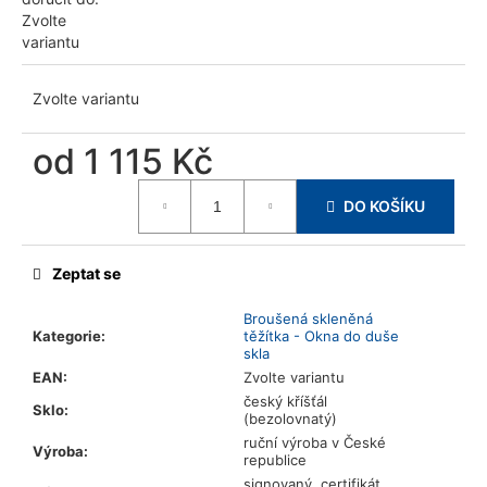
u
Zvolte
j
variantu
e
m
Zvolte variantu
e
od
1 115 Kč
Měrná
DO KOŠÍKU
cena:
Zeptat se
Broušená skleněná
Kategorie
:
těžítka - Okna do duše
skla
EAN
:
Zvolte variantu
český kříšťál
Sklo
:
(bezolovnatý)
ruční výroba v České
Výroba
:
republice
signovaný, certifikát