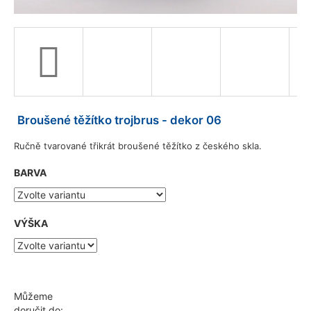
a
j
í
t
?
Broušené těžítko trojbrus - dekor 06
Ručně tvarované třikrát broušené těžítko z českého skla.
HLEDAT
BARVA
D
VÝŠKA
o
p
o
r
u
Můžeme
č
doručit do: