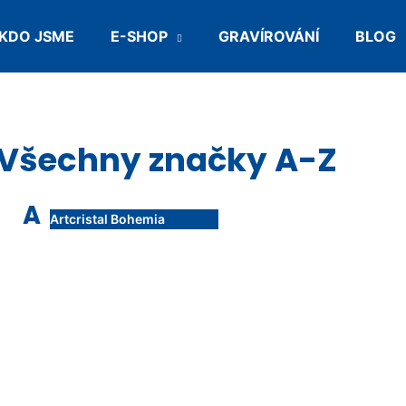
KDO JSME
E-SHOP
GRAVÍROVÁNÍ
BLOG
Co potřebujete najít?
Všechny značky A-Z
HLEDAT
A
Artcristal Bohemia
Doporučujeme