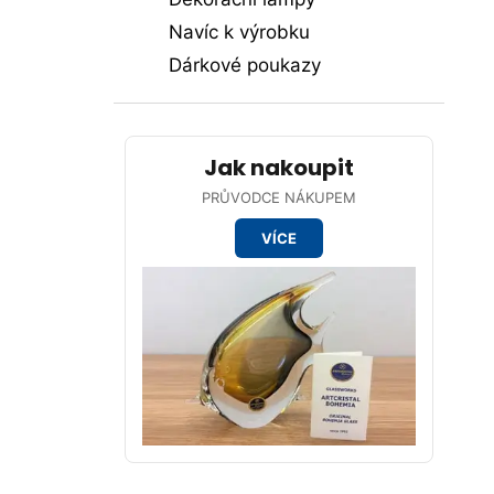
p
Navíc k výrobku
a
Dárkové poukazy
n
e
l
Jak nakoupit
PRŮVODCE NÁKUPEM
VÍCE