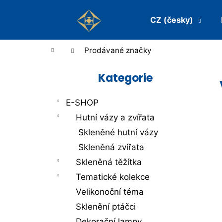
K
Přejít
na
CZ (česky)
o
Zpět
Zpět
obsah
š
do
do
Domů
Prodávané značky
obchodu
obchodu
í
P
k
Kategorie
Přeskočit
o
kategorie
s
E-SHOP
t
Hutní vázy a zvířata
Skleněné hutní vázy
r
Skleněná zvířata
a
Skleněná těžítka
n
Tematické kolekce
n
Velikonoční téma
í
Sklenění ptáčci
Dekorační lampy