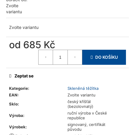
u
Zvolte
j
variantu
e
m
Zvolte variantu
e
od
685 Kč
Měrná
DO KOŠÍKU
cena:
Zeptat se
Kategorie
:
Skleněná těžítka
EAN
:
Zvolte variantu
český kříšťál
Sklo
:
(bezolovnatý)
ruční výroba v České
Výroba
:
republice
signovaný, certifikát
Výrobek
:
původu