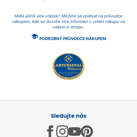
Máte ještě více otázek? Můžete se podívat na průvodce
nákupem, kde se dozvíte více informací o celém nákupu na
našem e-shopu.
school
PODROBNÝ PRŮVODCE NÁKUPEM
Z
á
Sledujte nás
p
a