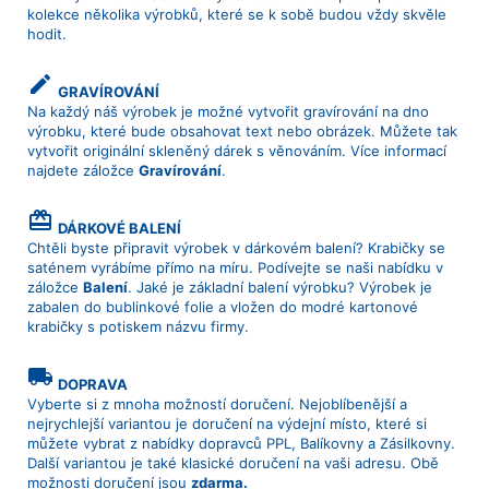
kolekce několika výrobků, které se k sobě budou vždy skvěle
hodit.
create
GRAVÍROVÁNÍ
Na každý náš výrobek je možné vytvořit gravírování na dno
výrobku, které bude obsahovat text nebo obrázek. Můžete tak
vytvořit originální skleněný dárek s věnováním. Více informací
najdete záložce
Gravírování
.
card_giftcard
DÁRKOVÉ BALENÍ
Chtěli byste připravit výrobek v dárkovém balení? Krabičky se
saténem vyrábíme přímo na míru. Podívejte se naši nabídku v
záložce
Balení
. Jaké je základní balení výrobku? Výrobek je
zabalen do bublinkové folie a vložen do modré kartonové
krabičky s potiskem názvu firmy.
local_shipping
DOPRAVA
Vyberte si z mnoha možností doručení. Nejoblíbenější a
nejrychlejší variantou je doručení na výdejní místo, které si
můžete vybrat z nabídky dopravců PPL, Balíkovny a Zásilkovny.
Další variantou je také klasické doručení na vaši adresu. Obě
možnosti doručení jsou
zdarma.