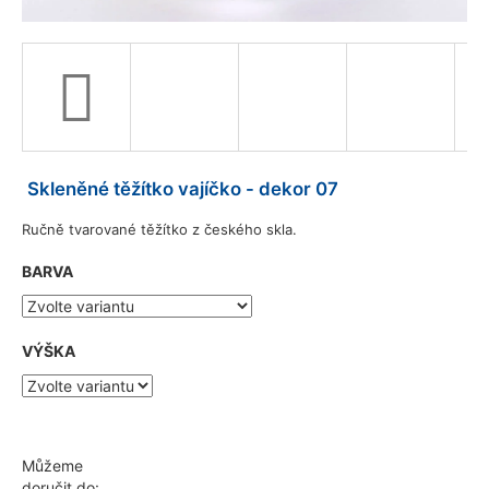
a
j
í
t
?
Skleněné těžítko vajíčko - dekor 07
Ručně tvarované těžítko z českého skla.
HLEDAT
BARVA
D
VÝŠKA
o
p
o
r
u
Můžeme
č
doručit do: