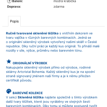
?
Balení
:
modrá krabička
Doprava
:
zdarma
Popis
Ručně tvarované skleněné těžítko
s vnitřním dekorem ve
tvaru vajíčka v různých barevných kombinacích. Jedná se
o originální skleněný výrobek vytvořený našimi skláři v České
republice. Díky ruční práci je každý kus originál. To přináší malé
rozdíly v síle, výšce, průměru nebo barevném tónu.
grade
ORIGINÁLNÍ VÝROBEK
Nakupujete skleněný výrobek přímo od výrobce, rodinné
sklárny Artcristal Bohemia. Každý skleněný kus je na spodní
straně signovaný jménem naší firmy a je k němu přiložen
certifikát původu.
palette
BAREVNÉ KOLEKCE
V sekci
Skleněná těžítka
najdete společně s tímto výrobkem
další tvary těžítek, které jsou vyráběny ve stejných šesti
barevných kombinacích. Díky tomu si můžete postupně tvořit