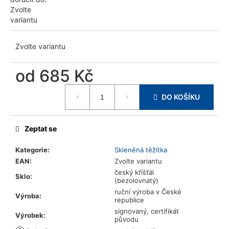
u
Zvolte
j
variantu
e
m
Zvolte variantu
e
od
685 Kč
Měrná
DO KOŠÍKU
cena:
Zeptat se
Kategorie
:
Skleněná těžítka
EAN
:
Zvolte variantu
český kříšťál
Sklo
:
(bezolovnatý)
ruční výroba v České
Výroba
:
republice
signovaný, certifikát
Výrobek
:
původu