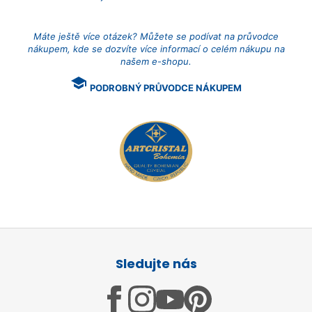
Máte ještě více otázek? Můžete se podívat na průvodce
nákupem, kde se dozvíte více informací o celém nákupu na
našem e-shopu.
school
PODROBNÝ PRŮVODCE NÁKUPEM
Z
á
Sledujte nás
p
a