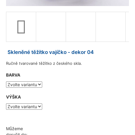
a
j
í
t
?
Skleněné těžítko vajíčko - dekor 04
Ručně tvarované těžítko z českého skla.
HLEDAT
BARVA
D
VÝŠKA
o
p
o
r
u
Můžeme
č
doručit do: