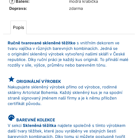
?
Balení
:
modrá krabička
Doprava
:
zdarma
Popis
Ručně tvarované skleněné těžítko
s vnitřním dekorem ve
tvaru vajíčka v různých barevných kombinacích. Jedná se
o originální skleněný výrobek vytvořený našimi skláři v České
republice. Díky ruční práci je každý kus originál. To přináší malé
rozdíly v síle, výšce, průměru nebo barevném tónu.
grade
ORIGINÁLNÍ VÝROBEK
Nakupujete skleněný výrobek přímo od výrobce, rodinné
sklárny Artcristal Bohemia. Každý skleněný kus je na spodní
straně signovaný jménem naší firmy a je k němu přiložen
certifikát původu.
palette
BAREVNÉ KOLEKCE
V sekci
Skleněná těžítka
najdete společně s tímto výrobkem
další tvary těžítek, které jsou vyráběny ve stejných šesti
barevných kombinacích. Díky tomu si můžete postupně tvořit