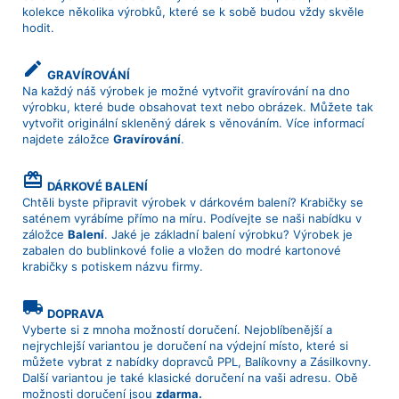
kolekce několika výrobků, které se k sobě budou vždy skvěle
hodit.
create
GRAVÍROVÁNÍ
Na každý náš výrobek je možné vytvořit gravírování na dno
výrobku, které bude obsahovat text nebo obrázek. Můžete tak
vytvořit originální skleněný dárek s věnováním. Více informací
najdete záložce
Gravírování
.
card_giftcard
DÁRKOVÉ BALENÍ
Chtěli byste připravit výrobek v dárkovém balení? Krabičky se
saténem vyrábíme přímo na míru. Podívejte se naši nabídku v
záložce
Balení
. Jaké je základní balení výrobku? Výrobek je
zabalen do bublinkové folie a vložen do modré kartonové
krabičky s potiskem názvu firmy.
local_shipping
DOPRAVA
Vyberte si z mnoha možností doručení. Nejoblíbenější a
nejrychlejší variantou je doručení na výdejní místo, které si
můžete vybrat z nabídky dopravců PPL, Balíkovny a Zásilkovny.
Další variantou je také klasické doručení na vaši adresu. Obě
možnosti doručení jsou
zdarma.