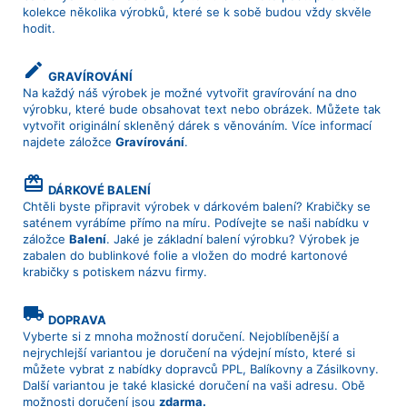
kolekce několika výrobků, které se k sobě budou vždy skvěle
hodit.
create
GRAVÍROVÁNÍ
Na každý náš výrobek je možné vytvořit gravírování na dno
výrobku, které bude obsahovat text nebo obrázek. Můžete tak
vytvořit originální skleněný dárek s věnováním. Více informací
najdete záložce
Gravírování
.
card_giftcard
DÁRKOVÉ BALENÍ
Chtěli byste připravit výrobek v dárkovém balení? Krabičky se
saténem vyrábíme přímo na míru. Podívejte se naši nabídku v
záložce
Balení
. Jaké je základní balení výrobku? Výrobek je
zabalen do bublinkové folie a vložen do modré kartonové
krabičky s potiskem názvu firmy.
local_shipping
DOPRAVA
Vyberte si z mnoha možností doručení. Nejoblíbenější a
nejrychlejší variantou je doručení na výdejní místo, které si
můžete vybrat z nabídky dopravců PPL, Balíkovny a Zásilkovny.
Další variantou je také klasické doručení na vaši adresu. Obě
možnosti doručení jsou
zdarma.