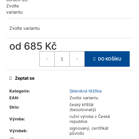
u
Zvolte
j
variantu
e
m
Zvolte variantu
e
od
685 Kč
Měrná
DO KOŠÍKU
cena:
Zeptat se
Kategorie
:
Skleněná těžítka
EAN
:
Zvolte variantu
český kříšťál
Sklo
:
(bezolovnatý)
ruční výroba v České
Výroba
:
republice
signovaný, certifikát
Výrobek
:
původu