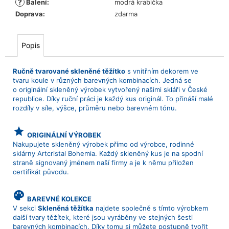
?
Balení
:
modrá krabička
Doprava
:
zdarma
Popis
Ručně tvarované skleněné těžítko
s vnitřním dekorem ve
tvaru koule v různých barevných kombinacích. Jedná se
o originální skleněný výrobek vytvořený našimi skláři v České
republice. Díky ruční práci je každý kus originál. To přináší malé
rozdíly v síle, výšce, průměru nebo barevném tónu.
grade
ORIGINÁLNÍ VÝROBEK
Nakupujete skleněný výrobek přímo od výrobce, rodinné
sklárny Artcristal Bohemia. Každý skleněný kus je na spodní
straně signovaný jménem naší firmy a je k němu přiložen
certifikát původu.
palette
BAREVNÉ KOLEKCE
V sekci
Skleněná těžítka
najdete společně s tímto výrobkem
další tvary těžítek, které jsou vyráběny ve stejných šesti
barevných kombinacích. Díky tomu si můžete postupně tvořit