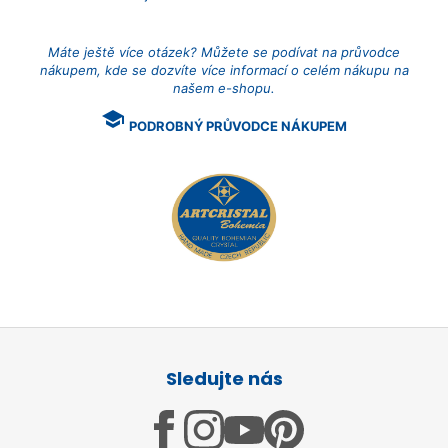
Máte ještě více otázek? Můžete se podívat na průvodce
nákupem, kde se dozvíte více informací o celém nákupu na
našem e-shopu.
school
PODROBNÝ PRŮVODCE NÁKUPEM
Z
á
Sledujte nás
p
a