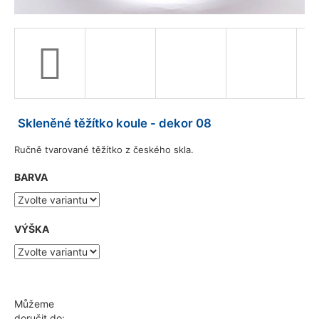
a
j
í
t
?
Skleněné těžítko koule - dekor 08
Ručně tvarované těžítko z českého skla.
HLEDAT
BARVA
D
VÝŠKA
o
p
o
r
u
Můžeme
č
doručit do: