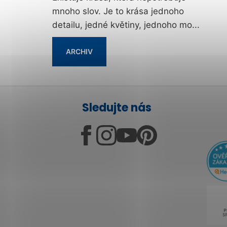
mnoho slov. Je to krása jednoho
detailu, jedné květiny, jednoho mo...
ARCHIV
Z
Sledujte nás
á
p
a
t
í