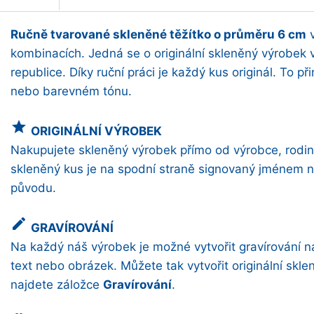
Ručně tvarované skleněné těžítko o průměru 6 cm
v
kombinacích. Jedná se o originální skleněný výrobek v
republice. Díky ruční práci je každý kus originál. To př
nebo barevném tónu.
grade
ORIGINÁLNÍ VÝROBEK
Nakupujete skleněný výrobek přímo od výrobce, rodin
skleněný kus je na spodní straně signovaný jménem naš
původu.
create
GRAVÍROVÁNÍ
Na každý náš výrobek je možné vytvořit gravírování 
text nebo obrázek. Můžete tak vytvořit originální skl
najdete záložce
Gravírování
.