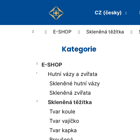
K
Přejít
na
CZ (česky)
o
Zpět
Zpět
obsah
š
do
do
Domů
E-SHOP
Skleněná těžítka
obchodu
obchodu
í
P
k
Kategorie
Přeskočit
o
kategorie
s
E-SHOP
t
Hutní vázy a zvířata
Skleněné hutní vázy
r
Skleněná zvířata
a
Skleněná těžítka
n
Tvar koule
n
Tvar vajíčko
í
Tvar kapka
Broušená