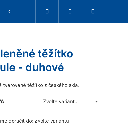
Hledat
Přihlášení
Nákupní
OBCHODY
O NÁKUPU
KONTAKT
DÁRK
košík
leněné těžítko
ule - duhové
 tvarované těžítko z českého skla.
VA
me doručit do:
Zvolte variantu