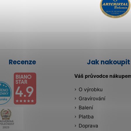
Recenze
Jak nakoupit
Váš průvodce nákupe
O výrobku
Gravírování
Balení
Platba
Doprava