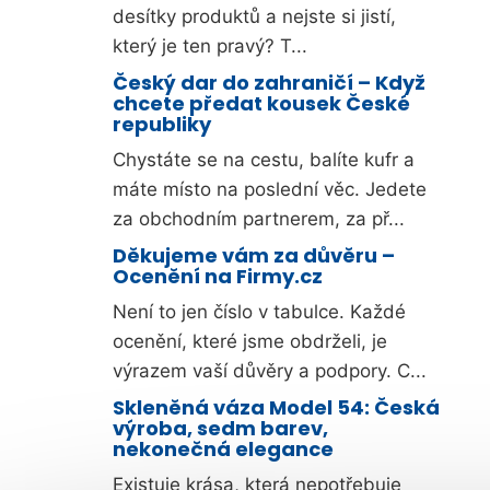
desítky produktů a nejste si jistí,
který je ten pravý? T...
Český dar do zahraničí – Když
chcete předat kousek České
republiky
Chystáte se na cestu, balíte kufr a
máte místo na poslední věc. Jedete
za obchodním partnerem, za př...
Děkujeme vám za důvěru –
Ocenění na Firmy.cz
Není to jen číslo v tabulce. Každé
ocenění, které jsme obdrželi, je
výrazem vaší důvěry a podpory. C...
Skleněná váza Model 54: Česká
výroba, sedm barev,
nekonečná elegance
Existuje krása, která nepotřebuje