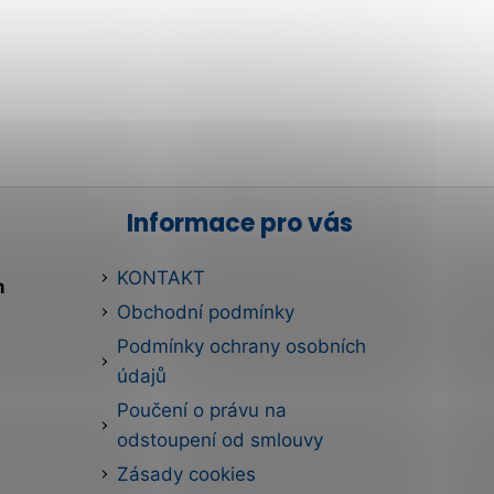
Informace pro vás
KONTAKT
m
Obchodní podmínky
Podmínky ochrany osobních
údajů
Poučení o právu na
odstoupení od smlouvy
Zásady cookies