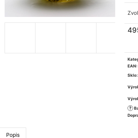
Zvol
49
Měr
cen
Kate
EAN
:
Sklo
:
Výro
Výro
?
Ba
Dopr
Popis