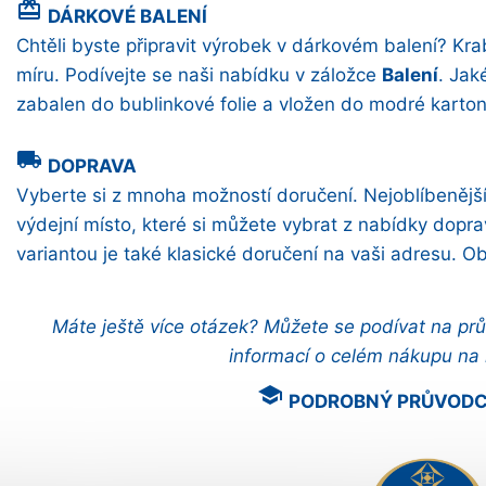
card_giftcard
DÁRKOVÉ BALENÍ
Chtěli byste připravit výrobek v dárkovém balení? Kr
míru. Podívejte se naši nabídku v záložce
Balení
. Jak
zabalen do bublinkové folie a vložen do modré karton
local_shipping
DOPRAVA
Vyberte si z mnoha možností doručení. Nejoblíbenější 
výdejní místo, které si můžete vybrat z nabídky dopra
variantou je také klasické doručení na vaši adresu. 
Máte ještě více otázek? Můžete se podívat na pr
informací o celém nákupu na
school
PODROBNÝ PRŮVOD