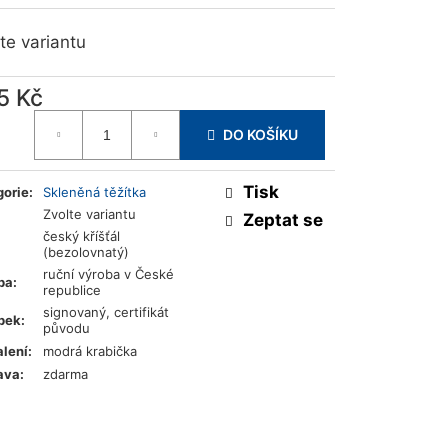
te variantu
5 Kč
ná
DO KOŠÍKU
a:
Tisk
gorie
:
Skleněná těžítka
Zvolte variantu
Zeptat se
český kříšťál
(bezolovnatý)
ruční výroba v České
ba
:
republice
signovaný, certifikát
bek
:
původu
lení
:
modrá krabička
ava
:
zdarma