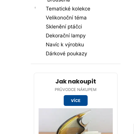
p
Tematické kolekce
a
Velikonoční téma
n
Sklenění ptáčci
e
Dekorační lampy
l
Navíc k výrobku
Dárkové poukazy
Jak nakoupit
PRŮVODCE NÁKUPEM
VÍCE