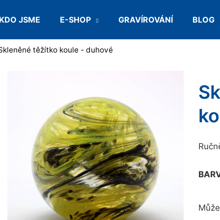
KDO JSME
E-SHOP
GRAVÍROVÁNÍ
BLOG
Co potřebujete najít?
Skleněné těžítko koule - duhové
Sk
HLEDAT
ko
Doporučujeme
Ručně
BAR
Může