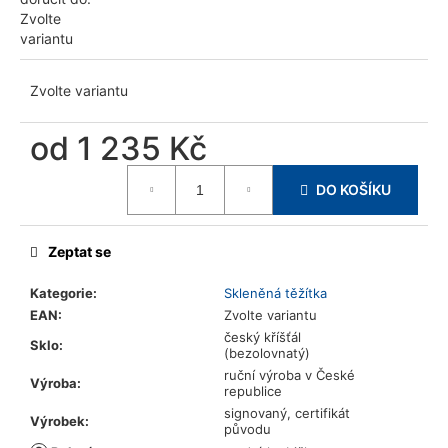
u
Zvolte
j
variantu
e
m
Zvolte variantu
e
od
1 235 Kč
Měrná
DO KOŠÍKU
cena:
Zeptat se
Kategorie
:
Skleněná těžítka
EAN
:
Zvolte variantu
český kříšťál
Sklo
:
(bezolovnatý)
ruční výroba v České
Výroba
:
republice
signovaný, certifikát
Výrobek
:
původu