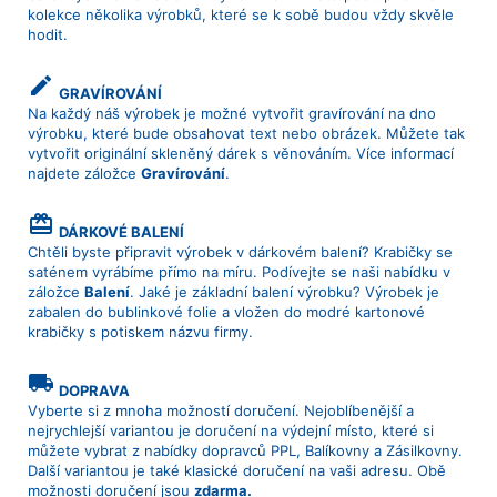
kolekce několika výrobků, které se k sobě budou vždy skvěle
hodit.
create
GRAVÍROVÁNÍ
Na každý náš výrobek je možné vytvořit gravírování na dno
výrobku, které bude obsahovat text nebo obrázek. Můžete tak
vytvořit originální skleněný dárek s věnováním. Více informací
najdete záložce
Gravírování
.
card_giftcard
DÁRKOVÉ BALENÍ
Chtěli byste připravit výrobek v dárkovém balení? Krabičky se
saténem vyrábíme přímo na míru. Podívejte se naši nabídku v
záložce
Balení
. Jaké je základní balení výrobku? Výrobek je
zabalen do bublinkové folie a vložen do modré kartonové
krabičky s potiskem názvu firmy.
local_shipping
DOPRAVA
Vyberte si z mnoha možností doručení. Nejoblíbenější a
nejrychlejší variantou je doručení na výdejní místo, které si
můžete vybrat z nabídky dopravců PPL, Balíkovny a Zásilkovny.
Další variantou je také klasické doručení na vaši adresu. Obě
možnosti doručení jsou
zdarma.