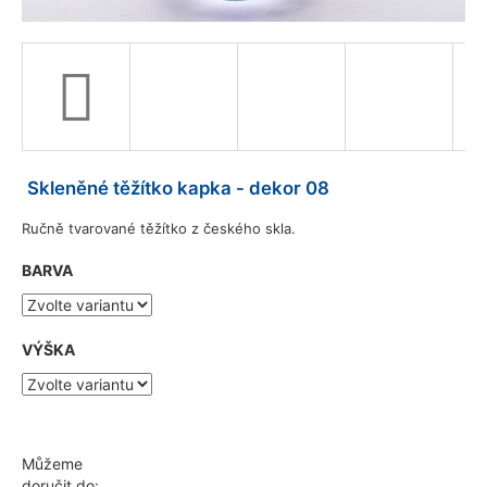
a
j
í
t
?
Skleněné těžítko kapka - dekor 08
Ručně tvarované těžítko z českého skla.
HLEDAT
BARVA
D
VÝŠKA
o
p
o
r
u
Můžeme
č
doručit do: