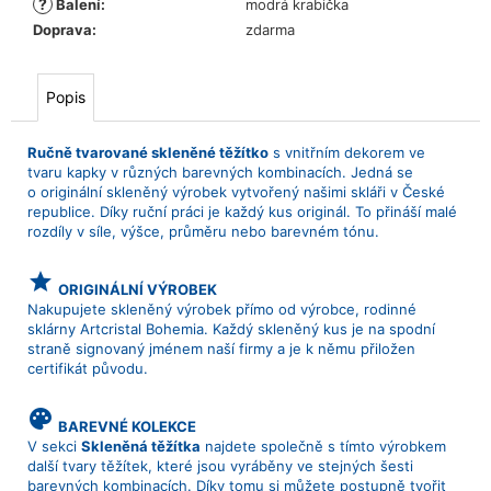
?
Balení
:
modrá krabička
Doprava
:
zdarma
Popis
Ručně tvarované skleněné těžítko
s vnitřním dekorem ve
tvaru kapky v různých barevných kombinacích. Jedná se
o originální skleněný výrobek vytvořený našimi skláři v České
republice. Díky ruční práci je každý kus originál. To přináší malé
rozdíly v síle, výšce, průměru nebo barevném tónu.
grade
ORIGINÁLNÍ VÝROBEK
Nakupujete skleněný výrobek přímo od výrobce, rodinné
sklárny Artcristal Bohemia. Každý skleněný kus je na spodní
straně signovaný jménem naší firmy a je k němu přiložen
certifikát původu.
palette
BAREVNÉ KOLEKCE
V sekci
Skleněná těžítka
najdete společně s tímto výrobkem
další tvary těžítek, které jsou vyráběny ve stejných šesti
barevných kombinacích. Díky tomu si můžete postupně tvořit