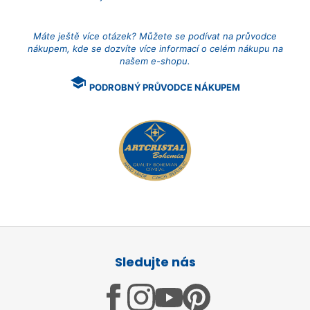
Máte ještě více otázek? Můžete se podívat na průvodce
nákupem, kde se dozvíte více informací o celém nákupu na
našem e-shopu.
school
PODROBNÝ PRŮVODCE NÁKUPEM
Z
á
Sledujte nás
p
a