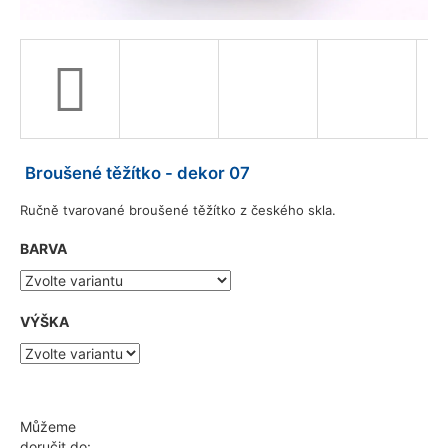
a
j
í
t
?
Broušené těžítko - dekor 07
Ručně tvarované broušené těžítko z českého skla.
HLEDAT
BARVA
D
VÝŠKA
o
p
o
r
u
Můžeme
č
doručit do: