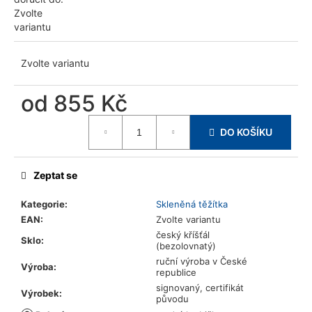
u
Zvolte
j
variantu
e
m
Zvolte variantu
e
od
855 Kč
Měrná
DO KOŠÍKU
cena:
Zeptat se
Kategorie
:
Skleněná těžítka
EAN
:
Zvolte variantu
český kříšťál
Sklo
:
(bezolovnatý)
ruční výroba v České
Výroba
:
republice
signovaný, certifikát
Výrobek
:
původu