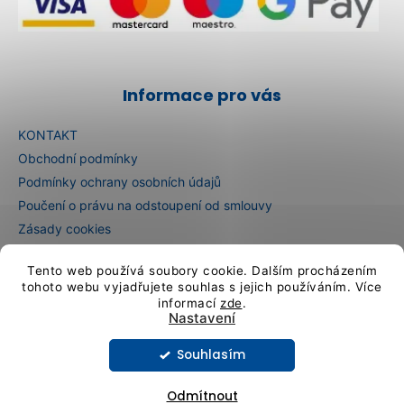
Informace pro vás
KONTAKT
Obchodní podmínky
Podmínky ochrany osobních údajů
Poučení o právu na odstoupení od smlouvy
Zásady cookies
E-shop in English
Tento web používá soubory cookie. Dalším procházením
E-Shop auf Deutsch
tohoto webu vyjadřujete souhlas s jejich používáním. Více
informací
zde
.
Nastavení
Vytvořil Shoptet
Souhlasím
Copyright 2026
Artcristal Bohemia sklárna
. Všechna práva
vyhrazena.
Upravit nastavení cookies
Odmítnout