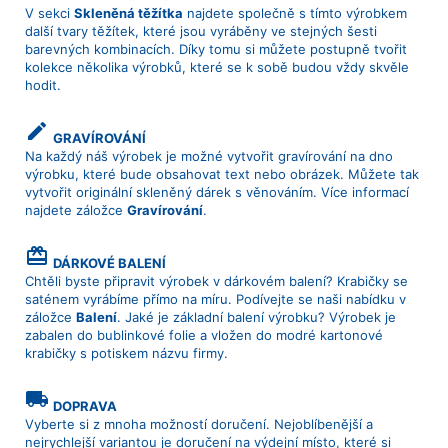
V sekci
Skleněná těžítka
najdete společně s tímto výrobkem
další tvary těžítek, které jsou vyráběny ve stejných šesti
barevných kombinacích. Díky tomu si můžete postupně tvořit
kolekce několika výrobků, které se k sobě budou vždy skvěle
hodit.
create
GRAVÍROVÁNÍ
Na každý náš výrobek je možné vytvořit gravírování na dno
výrobku, které bude obsahovat text nebo obrázek. Můžete tak
vytvořit originální skleněný dárek s věnováním. Více informací
najdete záložce
Gravírování
.
card_giftcard
DÁRKOVÉ BALENÍ
Chtěli byste připravit výrobek v dárkovém balení? Krabičky se
saténem vyrábíme přímo na míru. Podívejte se naši nabídku v
záložce
Balení
. Jaké je základní balení výrobku? Výrobek je
zabalen do bublinkové folie a vložen do modré kartonové
krabičky s potiskem názvu firmy.
local_shipping
DOPRAVA
Vyberte si z mnoha možností doručení. Nejoblíbenější a
nejrychlejší variantou je doručení na výdejní místo, které si