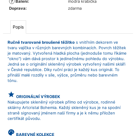
?
Balení
:
modrá krabička
Doprava
:
zdarma
Popis
Ručně tvarované broušené těžítko
s vnitřním dekorem ve
tvaru vajíčka v různých barevných kombinacích. Povrch těžítek
je matovaný. Vytvořená hladká plocha (jednoduše tomu říkáme
"okno") vám dává prostor k jedinečnému pohledu do výrobku.
Jedná se o originální skleněný výrobek vytvořený našimi skláři
v České republice. Díky ruční práci je každý kus originál. To
přináší malé rozdíly v síle, výšce, průměru nebo barevném
tónu.
grade
ORIGINÁLNÍ VÝROBEK
Nakupujete skleněný výrobek přímo od výrobce, rodinné
sklárny Artcristal Bohemia. Každý skleněný kus je na spodní
straně signovaný jménem naší firmy a je k němu přiložen
certifikát původu.
palette
BAREVNÉ KOLEKCE