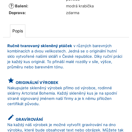
?
Balení
:
modrá krabička
Doprava
:
zdarma
Popis
Ručně tvarovaný skleněný ptáček
v různých barevných
kombinacích a dvou velikostech. Jedná se o originální hutní
sklo vytvořené našimi skláři v České republice. Díky ruční práci
je každý kus originál. To přináší malé rozdíly v síle, výšce,
průměru nebo barevném tónu.
grade
ORIGINÁLNÍ VÝROBEK
Nakupujete skleněný výrobek přímo od výrobce, rodinné
sklárny Artcristal Bohemia. Každý skleněný kus je na spodní
straně signovaný jménem naší firmy a je k němu přiložen
certifikát původu.
create
GRAVÍROVÁNÍ
Na každý náš výrobek je možné vytvořit gravírování na dno
výrobku, které bude obsahovat text nebo obrázek. Můžete tak