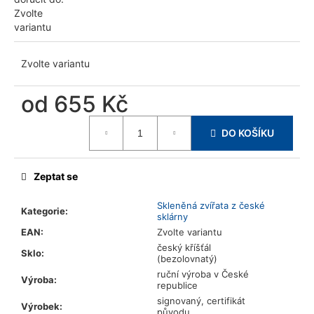
u
Zvolte
j
variantu
e
m
Zvolte variantu
e
od
655 Kč
Měrná
DO KOŠÍKU
cena:
Zeptat se
Skleněná zvířata z české
Kategorie
:
sklárny
EAN
:
Zvolte variantu
český kříšťál
Sklo
:
(bezolovnatý)
ruční výroba v České
Výroba
:
republice
signovaný, certifikát
Výrobek
:
původu