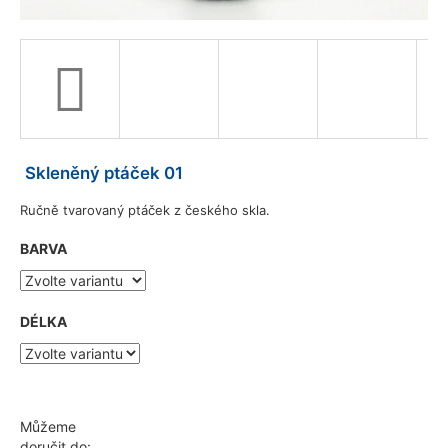
a
j
í
t
?
Skleněný ptáček 01
Ručně tvarovaný ptáček z českého skla.
HLEDAT
BARVA
D
DÉLKA
o
p
o
r
u
Můžeme
č
doručit do: