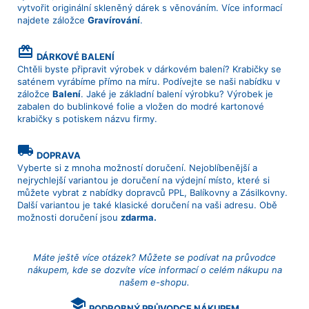
vytvořit originální skleněný dárek s věnováním. Více informací
najdete záložce
Gravírování
.
card_giftcard
DÁRKOVÉ BALENÍ
Chtěli byste připravit výrobek v dárkovém balení? Krabičky se
saténem vyrábíme přímo na míru. Podívejte se naši nabídku v
záložce
Balení
. Jaké je základní balení výrobku? Výrobek je
zabalen do bublinkové folie a vložen do modré kartonové
krabičky s potiskem názvu firmy.
local_shipping
DOPRAVA
Vyberte si z mnoha možností doručení. Nejoblíbenější a
nejrychlejší variantou je doručení na výdejní místo, které si
můžete vybrat z nabídky dopravců PPL, Balíkovny a Zásilkovny.
Další variantou je také klasické doručení na vaši adresu. Obě
možnosti doručení jsou
zdarma.
Máte ještě více otázek? Můžete se podívat na průvodce
nákupem, kde se dozvíte více informací o celém nákupu na
našem e-shopu.
school
PODROBNÝ PRŮVODCE NÁKUPEM