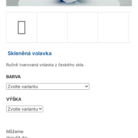
a
j
í
t
?
Skleněná volavka
Ručně tvarovaná volavka z českého skla.
HLEDAT
BARVA
D
VÝŠKA
o
p
o
r
u
Můžeme
č
doručit do: