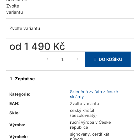
u
Zvolte
j
variantu
e
m
Zvolte variantu
e
od
1 490 Kč
Měrná
DO KOŠÍKU
cena:
Zeptat se
Skleněná zvířata z české
Kategorie
:
sklárny
EAN
:
Zvolte variantu
český kříšťál
Sklo
:
(bezolovnatý)
ruční výroba v České
Výroba
:
republice
signovaný, certifikát
Výrobek
:
původu