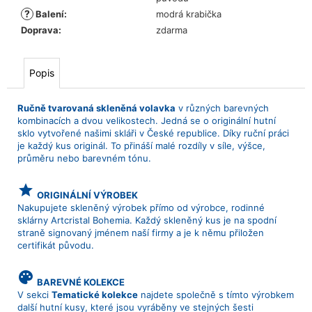
?
Balení
:
modrá krabička
Doprava
:
zdarma
Popis
Ručně tvarovaná skleněná volavka
v různých barevných
kombinacích a dvou velikostech. Jedná se o originální hutní
sklo vytvořené našimi skláři v České republice. Díky ruční práci
je každý kus originál. To přináší malé rozdíly v síle, výšce,
průměru nebo barevném tónu.
grade
ORIGINÁLNÍ VÝROBEK
Nakupujete skleněný výrobek přímo od výrobce, rodinné
sklárny Artcristal Bohemia. Každý skleněný kus je na spodní
straně signovaný jménem naší firmy a je k němu přiložen
certifikát původu.
palette
BAREVNÉ KOLEKCE
V sekci
Tematické kolekce
najdete společně s tímto výrobkem
další hutní kusy, které jsou vyráběny ve stejných šesti