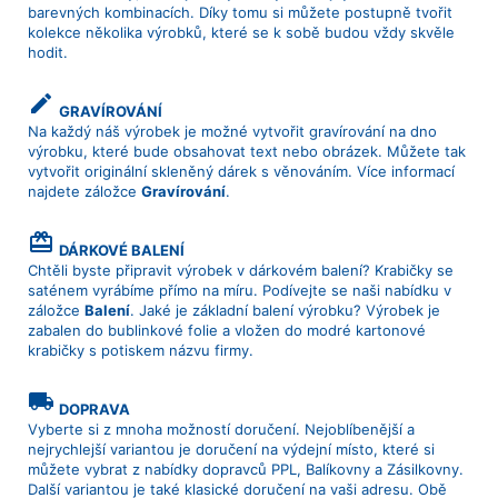
barevných kombinacích. Díky tomu si můžete postupně tvořit
kolekce několika výrobků, které se k sobě budou vždy skvěle
hodit.
create
GRAVÍROVÁNÍ
Na každý náš výrobek je možné vytvořit gravírování na dno
výrobku, které bude obsahovat text nebo obrázek. Můžete tak
vytvořit originální skleněný dárek s věnováním. Více informací
najdete záložce
Gravírování
.
card_giftcard
DÁRKOVÉ BALENÍ
Chtěli byste připravit výrobek v dárkovém balení? Krabičky se
saténem vyrábíme přímo na míru. Podívejte se naši nabídku v
záložce
Balení
. Jaké je základní balení výrobku? Výrobek je
zabalen do bublinkové folie a vložen do modré kartonové
krabičky s potiskem názvu firmy.
local_shipping
DOPRAVA
Vyberte si z mnoha možností doručení. Nejoblíbenější a
nejrychlejší variantou je doručení na výdejní místo, které si
můžete vybrat z nabídky dopravců PPL, Balíkovny a Zásilkovny.
Další variantou je také klasické doručení na vaši adresu. Obě