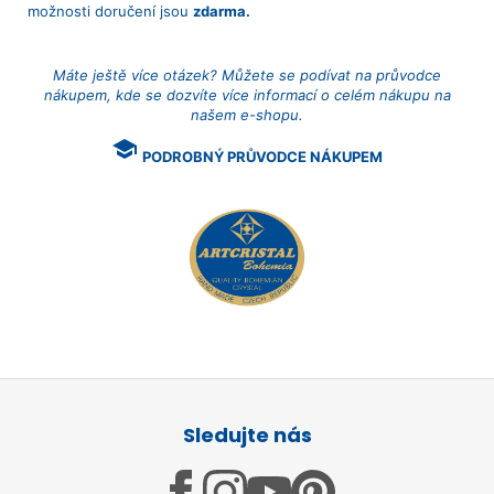
možnosti doručení jsou
zdarma.
Máte ještě více otázek? Můžete se podívat na průvodce
nákupem, kde se dozvíte více informací o celém nákupu na
našem e-shopu.
school
PODROBNÝ PRŮVODCE NÁKUPEM
Z
á
Sledujte nás
p
a