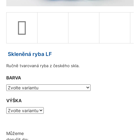
a
j
í
t
?
Skleněná ryba LF
Ručně tvarovaná ryba z českého skla.
HLEDAT
BARVA
D
VÝŠKA
o
p
o
r
u
Můžeme
č
doručit do: