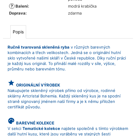
?
Balení
:
modrá krabička
Doprava
:
zdarma
Popis
Ručně tvarovaná skleněná ryba
v různých barevných
kombinacích a třech velikostech. Jedná se o originální hutní
sklo vytvořené našimi skláři v České republice. Díky ruční práci
je každý kus originál. To přináší malé rozdíly v síle, výšce,
průměru nebo barevném tónu.
grade
ORIGINÁLNÍ VÝROBEK
Nakupujete skleněný výrobek přímo od výrobce, rodinné
sklárny Artcristal Bohemia. Každý skleněný kus je na spodní
straně signovaný jménem naší firmy a je k němu přiložen
certifikát původu.
palette
BAREVNÉ KOLEKCE
V sekci
Tematické kolekce
najdete společně s tímto výrobkem
další hutní kusy, které jsou vyráběny ve stejných šesti