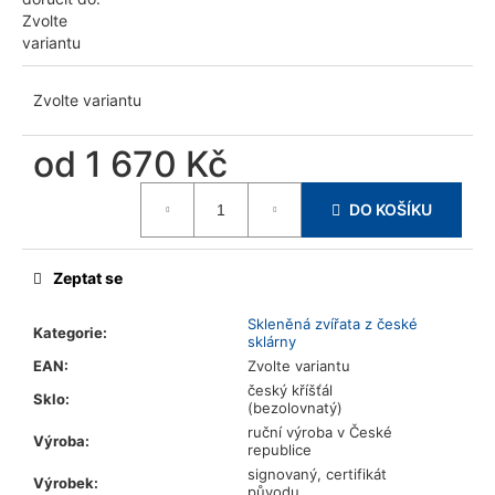
u
Zvolte
j
variantu
e
m
Zvolte variantu
e
od
1 670 Kč
Měrná
DO KOŠÍKU
cena:
Zeptat se
Skleněná zvířata z české
Kategorie
:
sklárny
EAN
:
Zvolte variantu
český kříšťál
Sklo
:
(bezolovnatý)
ruční výroba v České
Výroba
:
republice
signovaný, certifikát
Výrobek
:
původu