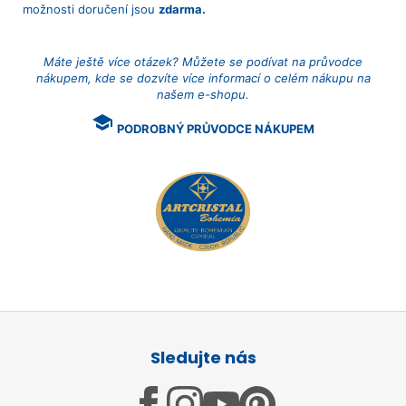
možnosti doručení jsou
zdarma.
Máte ještě více otázek? Můžete se podívat na průvodce
nákupem, kde se dozvíte více informací o celém nákupu na
našem e-shopu.
school
PODROBNÝ PRŮVODCE NÁKUPEM
Z
á
Sledujte nás
p
a