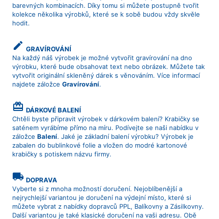
barevných kombinacích. Díky tomu si můžete postupně tvořit
kolekce několika výrobků, které se k sobě budou vždy skvěle
hodit.
create
GRAVÍROVÁNÍ
Na každý náš výrobek je možné vytvořit gravírování na dno
výrobku, které bude obsahovat text nebo obrázek. Můžete tak
vytvořit originální skleněný dárek s věnováním. Více informací
najdete záložce
Gravírování
.
card_giftcard
DÁRKOVÉ BALENÍ
Chtěli byste připravit výrobek v dárkovém balení? Krabičky se
saténem vyrábíme přímo na míru. Podívejte se naši nabídku v
záložce
Balení
. Jaké je základní balení výrobku? Výrobek je
zabalen do bublinkové folie a vložen do modré kartonové
krabičky s potiskem názvu firmy.
local_shipping
DOPRAVA
Vyberte si z mnoha možností doručení. Nejoblíbenější a
nejrychlejší variantou je doručení na výdejní místo, které si
můžete vybrat z nabídky dopravců PPL, Balíkovny a Zásilkovny.
Další variantou je také klasické doručení na vaši adresu. Obě