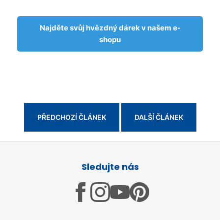
Najděte svůj hvězdný dárek v našem e-
shopu
PŘEDCHOZÍ ČLÁNEK
DALŠÍ ČLÁNEK
Z
á
Sledujte nás
p
a
t
í