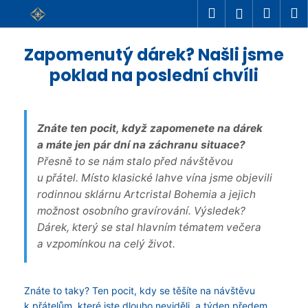
K
Přejít
Hledat
Náku
M
Přihlášení
na
o
Zpět
Zpět
košík
obsah
š
Zapomenutý dárek? Našli jsme
C
í
poklad na poslední chvíli
o
k
p
o
Znáte ten pocit, když zapomenete na dárek
t
a máte jen pár dní na záchranu situace?
ř
Přesně to se nám stalo před návštěvou
e
u přátel. Místo klasické lahve vína jsme objevili
b
rodinnou sklárnu Artcristal Bohemia a jejich
u
možnost osobního gravírování. Výsledek?
j
Dárek, který se stal hlavním tématem večera
a vzpomínkou na celý život.
e
t
e
Znáte to taky? Ten pocit, kdy se těšíte na návštěvu
n
k přátelům, které jste dlouho neviděli, a týden předem