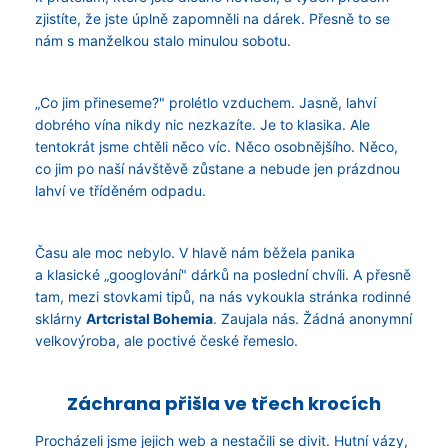
a
zjistíte, že jste úplně zapomněli na dárek. Přesně to se
nám s manželkou stalo minulou sobotu.
j
í
t
„Co jim přineseme?" prolétlo vzduchem. Jasně, lahví
?
dobrého vína nikdy nic nezkazíte. Je to klasika. Ale
tentokrát jsme chtěli něco víc. Něco osobnějšího. Něco,
co jim po naší návštěvě zůstane a nebude jen prázdnou
lahví ve tříděném odpadu.
HLEDAT
Času ale moc nebylo. V hlavě nám běžela panika
a klasické „googlování" dárků na poslední chvíli. A přesně
tam, mezi stovkami tipů, na nás vykoukla stránka rodinné
D
sklárny
Artcristal Bohemia
. Zaujala nás. Žádná anonymní
o
velkovýroba, ale poctivé české řemeslo.
p
o
r
Záchrana přišla ve třech krocích
u
č
Procházeli jsme jejich web a nestačili se divit. Hutní vázy,