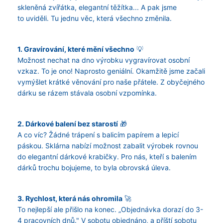
u
skleněná zvířátka, elegantní těžítka... A pak jsme
j
to uviděli. Tu jednu věc, která všechno změnila.
e
m
1. Gravírování, které mění všechno
💡
e
Možnost nechat na dno výrobku vygravírovat osobní
vzkaz. To je ono! Naprosto geniální. Okamžitě jsme začali
vymýšlet krátké věnování pro naše přátele. Z obyčejného
dárku se rázem stávala osobní vzpomínka.
2. Dárkové balení bez starostí
🎁
A co víc? Žádné trápení s balicím papírem a lepicí
páskou. Sklárna nabízí možnost zabalit výrobek rovnou
do elegantní dárkové krabičky. Pro nás, kteří s balením
dárků trochu bojujeme, to byla obrovská úleva.
3. Rychlost, která nás ohromila
🚀
To nejlepší ale přišlo na konec. „Objednávka dorazí do 3-
4 pracovních dnů." V sobotu objednáno, a příští sobotu