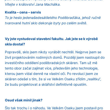
u
Vítejte v království Jana Machálka.
j
Kvalita – cena – servis
e
To je heslo jedenašedesátiletého Poděbraďáka, jehož ručně
m
tvarované hutní sklo dekoruje byty po celém světě.
e
Vy jste vystudoval stavební fakultu. Jak jste se k výrobě
skla dostal?
Popravdě, sklo jsem nikdy vyrábět nechtěl. Nejprve jsem se
živil projektováním rodinných domů. Později jsem nastoupil do
investičního oddělení poděbradských skláren. Tam už mě
tento obor začal zajímat více, především jeho technologie,
kterou jsem vídal denně na vlastní oči. Po revoluci jsem ze
skláren odešel s tím, že si ve Velkém Oseku zřídím „realitku“,
že budu projektovat a sklářství definitivně opustím.
Osud však mínil jinak?
Šlo tak trochu i o náhodu. Ve Velkém Oseku jsem postavil pro