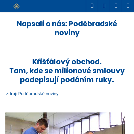
K
Přejít
Hledat
Náku
M
Přihlášení
na
o
Zpět
Zpět
košík
obsah
š
Napsali o nás: Poděbradské
C
í
noviny
o
k
p
o
t
Křišťálový obchod.
ř
Tam, kde se milionové smlouvy
e
podepisují podáním ruky.
b
u
zdroj: Poděbradské noviny
j
e
t
e
n