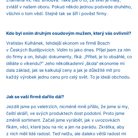
zvlášť v našem oboru. Pokud někdo jednou podvede druhého,
všichni o tom vědí. Stejně tak se šíří i pověst firmy.
Kdo byl oním druhým osudovým mužem, který vás ovlivnil?
Vratislav Kulhánek, tehdejší ekonom ve firmě Bosch
v Českých Budějovicích. Vidím to jako dnes. Přijel jsem za ním
do firmy a on, listujíc dokumenty, říká: „Příteli, je to obsáhlé, co
děláte o víkendu?“ Jeho několikadenní „škola“ ekonomie mi
dala základ, jak se kalkulují ceny a jak je důležité mít pro
každý výrobek jednu cenu pro celý svět. To je ideál obchodu.
Jak se vaší firmě dařilo dál?
Jezdili jsme po veletrzích, nicméně mně přišlo, že jsme si my,
čeští skláři, ve svých produktech dost podobní. Proto jsme
změnili sortiment. Začali jsme vyrábět, jak v uvozovkách
říkám, věci, které jsou na nic a jen na parádu. Zkrátka, aby
z nich měli lidé radost. Teď nelžu, ale daleko větší radost mi