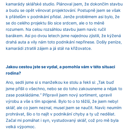
kamarády sklářské studio. Plánoval jsem, že dokončím stavbu
a budu se opět věnovat projektování. Postupně jsem se však
k přátelům v podnikání přidal. Jenže problémem asi bylo, že
se do celého projektu šlo sice srdcem, ale o to méně
rozumem. Na celou rozsáhlou stavbu jsem navíc ručil
barákem. Asi po dvou letech jsme najednou zjistili, že kýžená
drahá auta a vily nám toto podnikání nepřinese. Došly peníze,
kamarádi ztratili zájem a já stál na křižovatce.
Jakou cestou jste se vydal, a pomohla vám v této situaci
rodina?
Ano, sedli jsme si s manželkou ke stolu a řekli si: „Tak buď
jsme přišli o všechno, nebo se do toho zakousneme a nějak to
zase poskládáme.“ Připravil jsem nový sortiment, upravil
výrobu a vše s tím spojené. Bylo to o to těžší, že jsem nebyl
sklář, ale co jsem neznal, musel jsem se naučit. Navíc neumím
prohrávat, šlo o to najít v podnikání chyby a ty už nedělat.
Začal mi pomáhat i syn, vystudovaný sklář, což pro mě byla
velká výpomoc.