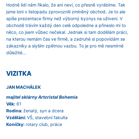
Hodně lidí nám říkalo, že ani neví, co přesně vyrábíme. Tak
jsme loni v listopadu zprovoznili zmíněný obchod. Je to ale
spíše prezentace firmy než výborný byznys na uživení. V
obchodě trávím každý den celé odpoledne a přineslo mi to
něco, co jsem vůbec nečekal. Jednak si tam dodělám práci,
na kterou nemám čas ve firmě, a zadruhé si popovídám se
zákazníky a slyším zpětnou vazbu. To je pro mě nesmírně
důležité…
VIZITKA
JAN MACHÁLEK
majitel sklárny Artcristal Bohemia
Věk:
61
Rodina:
ženatý, syn a dcera
Vzdělání:
VŠ, stavební fakulta
Koníčky:
rotary club, práce