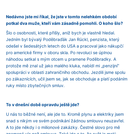
Nedávno jste mi říkal, že jste v tomto nelehkém období
potkal dva muže, kteří vám zásadně pomohli. O koho šlo?
Šlo o osobnosti, které přišly, aniž bych je vlastně hledal.
Jedním byl bývalý Poděbraďák Jan Rückl, penzista, který
odešel v šedesátých letech do USA a pracoval jako nákupčí
pro americké firmy v oboru skla. Po revoluci se úplnou
náhodou setkal s mým otcem u pramene Poděbradky. A
protože mě znal už jako malého kluka, nabídl mi „penzijní“
spolupráci v oblasti zahraničního obchodu. Jezdili jsme spolu
po zákaznících, učil jsem se, jak se obchoduje a platí podáním
ruky místo zbytečných smluv.
To v dnešní době opravdu ještě jde?
U nás to běžné není, ale jde to. Kromě plynu a elektriky jsem
snad s nikým ve svém podnikání žádnou smlouvu neuzavřel.
A to jde někdy i o milionové zakázky. Čestné slovo pro mě
znamená víc než smlouva. Také jde o to, že svět je malý,