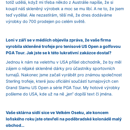
totiž udělá, když mi třeba někdo z Austrálie napíše, že si
koupil náš skleněný výrobek a moc se mu líbí. A ne to, že jsem
teď vydělal. Ale nezastírám, těší mě, že dnes dodáváme
výrobky do 700 prodejen po celém světě.
Loni v září se v médiích objevila zpráva, že vaše firma
vyrobila skleněné trofeje pro tenisové US Open a golfovou
PGA Tour. Jak jste se k této lukrativní zakázce dostal?
Jednou k nám na veletrhu v USA přišel obchodník, že by měl
zájem o nějaké skleněné dárky pro účastníky sportovních
turnajů. Nakonec jsme začali vyrábět pro známou společnost
Sterling trofeje, které jsou oficiální součástí turnajových cen
Grand Slamu US Open a série PGA Tour. My hotové výrobky
pošleme do USA, kde už na ně „jen“ dopíší text či jména.
Vaše sklárna sídlí sice ve Velkém Oseku, ale koncem
loňského roku jste otevřeli na poděbradské kolonádě malý
obchod…