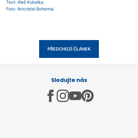
Text: Aleš Kubelka
Foto: Artcristal Bohemia
PŘEDCHOZÍ ČLÁNEK
Z
á
Sledujte nás
p
a
t
í