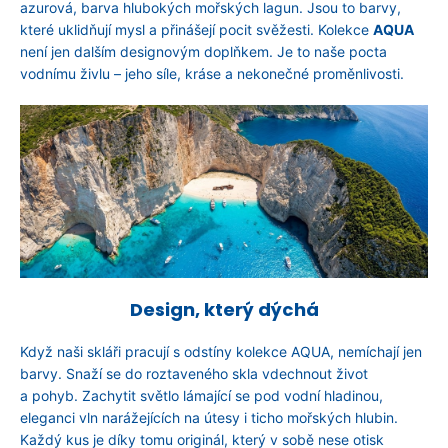
azurová, barva hlubokých mořských lagun. Jsou to barvy,
a
které uklidňují mysl a přinášejí pocit svěžesti. Kolekce
AQUA
j
není jen dalším designovým doplňkem. Je to naše pocta
í
vodnímu živlu – jeho síle, kráse a nekonečné proměnlivosti.
t
?
HLEDAT
D
Design, který dýchá
o
p
Když naši skláři pracují s odstíny kolekce AQUA, nemíchají jen
o
barvy. Snaží se do roztaveného skla vdechnout život
r
a pohyb. Zachytit světlo lámající se pod vodní hladinou,
u
eleganci vln narážejících na útesy i ticho mořských hlubin.
č
Každý kus je díky tomu originál, který v sobě nese otisk