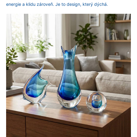
u
energie a klidu zároveň. Je to design, který dýchá.
j
e
m
e