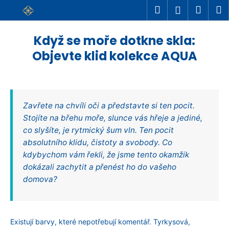
K
Přejít
Hledat
Náku
M
Přihlášení
na
o
Zpět
Zpět
košík
obsah
š
Když se moře dotkne skla:
C
í
Objevte klid kolekce AQUA
o
k
p
o
t
Zavřete na chvíli oči a představte si ten pocit.
ř
Stojíte na břehu moře, slunce vás hřeje a jediné,
e
co slyšíte, je rytmický šum vln. Ten pocit
b
absolutního klidu, čistoty a svobody. Co
u
kdybychom vám řekli, že jsme tento okamžik
dokázali zachytit a přenést ho do vašeho
j
domova?
e
t
e
Existují barvy, které nepotřebují komentář. Tyrkysová,
n