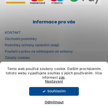
Informace pro vás
KONTAKT
Obchodní podmínky
Podmínky ochrany osobních údajů
Poučení o právu na odstoupení od smlouvy
Zásady cookies
E-shop in English
Tento web používá soubory cookie. Dalším procházením
E-Shop auf Deutsch
tohoto webu vyjadřujete souhlas s jejich používáním. Více
informací
zde
.
Nastavení
Vytvořil Shoptet
Souhlasím
Copyright 2026
Artcristal Bohemia sklárna
. Všechna práva
vyhrazena.
Upravit nastavení cookies
Odmítnout