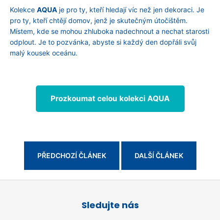
Kolekce
AQUA
je pro ty, kteří hledají víc než jen dekoraci. Je
pro ty, kteří chtějí domov, jenž je skutečným útočištěm.
Místem, kde se mohou zhluboka nadechnout a nechat starosti
odplout. Je to pozvánka, abyste si každý den dopřáli svůj
malý kousek oceánu.
Prozkoumat celou kolekci AQUA
PŘEDCHOZÍ ČLÁNEK
DALŠÍ ČLÁNEK
Z
á
Sledujte nás
p