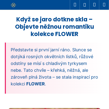
K
Přejít
Hledat
Náku
M
Přihlášení
na
o
Zpět
Zpět
košík
obsah
š
Když se jaro dotkne skla –
C
í
Objevte něžnou romantiku
o
k
kolekce FLOWER
p
o
t
Představte si první jarní ráno. Slunce se
ř
dotýká rosných okvětních lístků, růžové
e
odstíny se mísí s chladivým tyrkysem
b
nebe. Tato chvíle – křehká, něžná, ale
u
zároveň plná života – se stala inspirací pro
j
kolekci
FLOWER
.
e
t
e
n