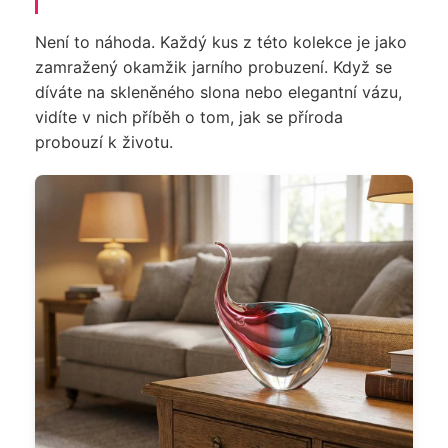
u
j
Není to náhoda. Každý kus z této kolekce je jako
e
zamražený okamžik jarního probuzení. Když se
m
díváte na skleněného slona nebo elegantní vázu,
e
vidíte v nich příběh o tom, jak se příroda
probouzí k životu.