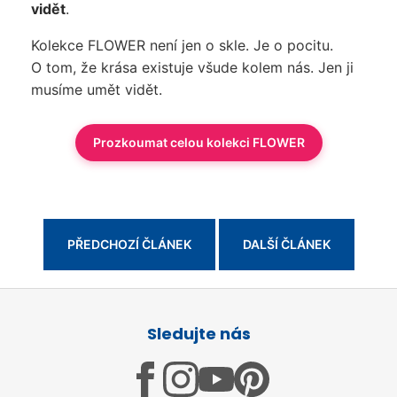
vidět
.
Kolekce FLOWER není jen o skle. Je o pocitu.
O tom, že krása existuje všude kolem nás. Jen ji
musíme umět vidět.
Prozkoumat celou kolekci FLOWER
PŘEDCHOZÍ ČLÁNEK
DALŠÍ ČLÁNEK
Z
á
Sledujte nás
p
a
t