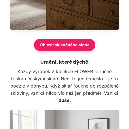
Objevit skleněného slona
Umění, které dýchá
Každý výrobek z kolekce FLOWER je ručně
foukán českými skláři. Není to jen řemeslo – je to
poezie v pohybu. Když sklář foukne do rozpálené
skloviny, vzniká něco víc než jen předmět. Vzniká
duše
.