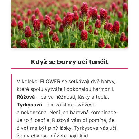
a
j
í
t
?
Když se barvy učí tančit
HLEDAT
V kolekci FLOWER se setkávají dvě barvy,
které spolu vytvářejí dokonalou harmonii.
D
Růžová
– barva něžnosti, lásky a tepla.
o
Tyrkysová
– barva klidu, svěžesti
p
a nekonečna. Není jen barevná kombinace.
o
Je to filosofie. Růžová vám připomíná, že
r
život má být plný lásky. Tyrkysová vás učí,
u
že i v chaosu můžete najít klid.
č